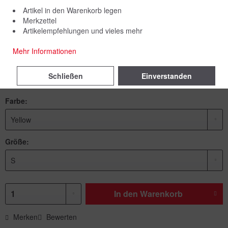
Artikel in den Warenkorb legen
Merkzettel
Artikelempfehlungen und vieles mehr
39,00 € *
Mehr Informationen
inkl. MwSt.
zzgl. Versandkosten
Schließen
Einverstanden
Lieferzeit 7 Werktage
Farbe:
Größe:
In den
Warenkorb
Merken
Bewerten