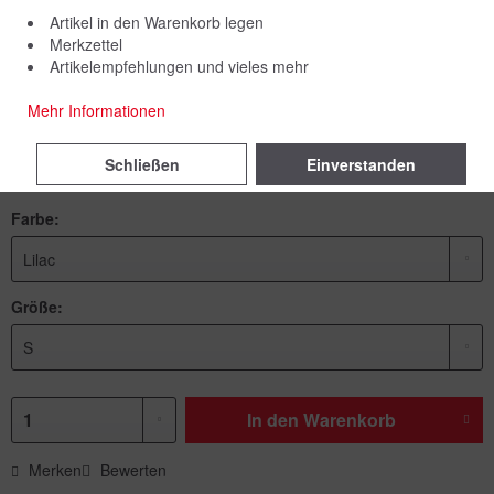
Artikel in den Warenkorb legen
Merkzettel
Artikelempfehlungen und vieles mehr
79,00 € *
Mehr Informationen
inkl. MwSt.
zzgl. Versandkosten
Schließen
Einverstanden
Lieferzeit 5 Werktage
Farbe:
Größe:
In den
Warenkorb
Merken
Bewerten