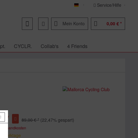
Service/Hilfe
Deutsch
Mein Konto
0,00 € *
pt.
CYCLR.
Collab's
4 Friends
€ *
89,00 € *
(22,47% gespart)
. Versandkosten
 7 Werktage