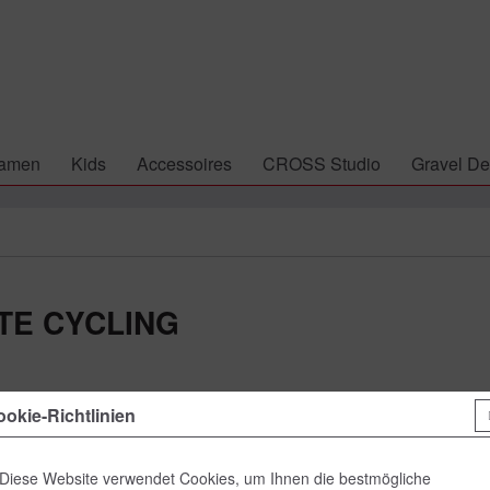
amen
Kids
Accessoires
CROSS Studio
Gravel De
ATE CYCLING
69,00 
okie-Richtlinien
inkl. MwSt.
zzgl
Diese Website verwendet Cookies, um Ihnen die bestmögliche
Lieferzeit