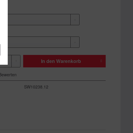
In den
Warenkorb
Bewerten
SW10238.12