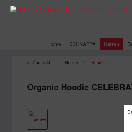
Home
SCHNAPPA
Herren
D
Übersicht
Herren
Hoodies
Organic Hoodie CELEBR
Co