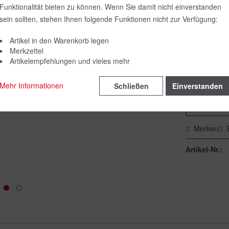
Funktionalität bieten zu können. Wenn Sie damit nicht einverstanden
Farbe:
sein sollten, stehen Ihnen folgende Funktionen nicht zur Verfügung:
Artikel in den Warenkorb legen
Merkzettel
Größe:
Artikelempfehlungen und vieles mehr
Mehr Informationen
Schließen
Einverstanden
Merken
Artikel-Nr.: