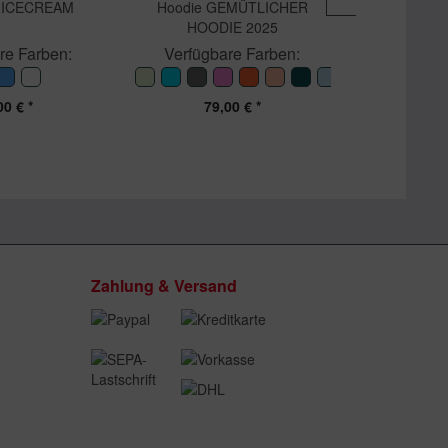
rt ICECREAM
Hoodie GEMÜTLICHER
Swe
HOODIE 2025
JOGGI
re Farben:
Verfügbare Farben:
Verfügb
00 € *
79,00 € *
49
Zahlung & Versand