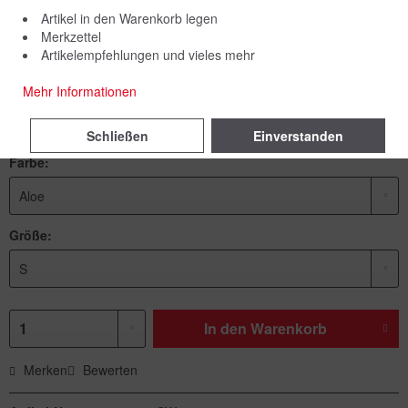
Artikel in den Warenkorb legen
Merkzettel
Artikelempfehlungen und vieles mehr
59,00 € *
Mehr Informationen
inkl. MwSt.
zzgl. Versandkosten
Lieferzeit 7 Werktage
Schließen
Einverstanden
Farbe:
Größe:
In den
Warenkorb
Merken
Bewerten