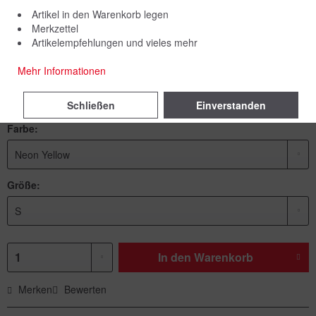
Artikel in den Warenkorb legen
Merkzettel
Artikelempfehlungen und vieles mehr
59,00 € *
69,00 € *
(14,49% gespart)
Mehr Informationen
inkl. MwSt.
zzgl. Versandkosten
Sofort versandfertig, Lieferzeit ca. 1-3 Werktage
Schließen
Einverstanden
Farbe:
Größe:
In den
Warenkorb
Merken
Bewerten