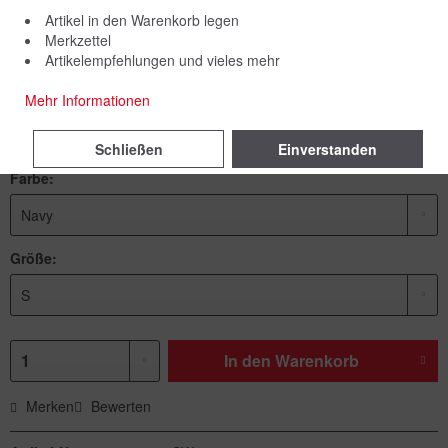
Artikel in den Warenkorb legen
Merkzettel
Artikelempfehlungen und vieles mehr
44,90 € *
Mehr Informationen
inkl. MwSt.
zzgl. Versandkosten
Lieferzeit 7 Werktage
Schließen
Einverstanden
Farbe:
Größe:
In den
Warenkorb
Merken
Bewerten