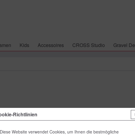
amen
Kids
Accessoires
CROSS Studio
Gravel De
44,90 
okie-Richtlinien
inkl. MwSt.
zzgl
Lieferzeit
Diese Website verwendet Cookies, um Ihnen die bestmögliche