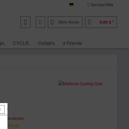
Service/Hilfe
Deutsch
Mein Konto
0,00 € *
pt.
CYCLR.
Collab's
4 Friends
€ *
. Versandkosten
 7 Werktage