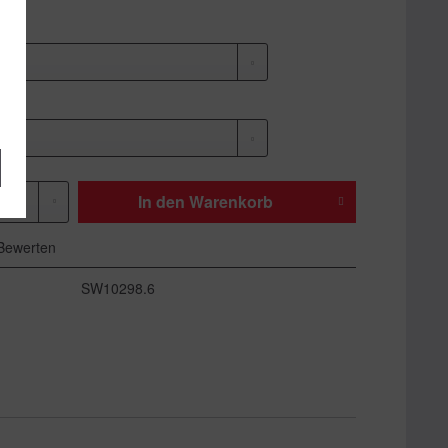
In den
Warenkorb
Bewerten
SW10298.6