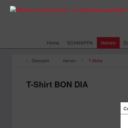
Home
SCHNAPPA
Herren
D
Übersicht
Herren
T-Shirts
T-Shirt BON DIA
Co