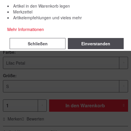
Artikel in den Warenkorb legen
Merkzettel
Artikelempfehlungen und vieles mehr
49,00 € *
Mehr Informationen
inkl. MwSt.
zzgl. Versandkosten
Lieferzeit 5 Werktage
Schließen
Einverstanden
Farbe:
Größe:
In den
Warenkorb
Merken
Bewerten