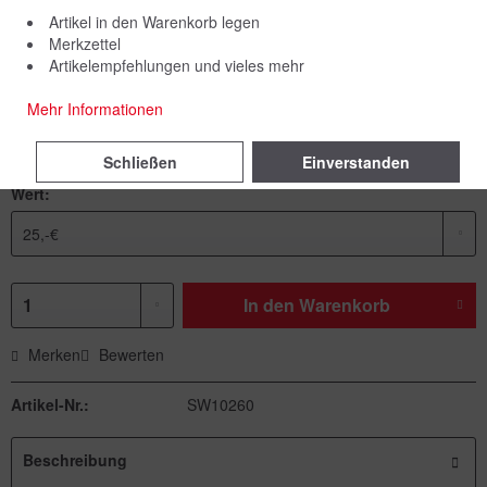
Artikel in den Warenkorb legen
Merkzettel
Artikelempfehlungen und vieles mehr
25,00 € *
Mehr Informationen
inkl. MwSt.
zzgl. Versandkosten
Sofort versandfertig, Lieferzeit ca. 1-3 Werktage
Schließen
Einverstanden
Wert:
In den
Warenkorb
Merken
Bewerten
Artikel-Nr.:
SW10260
Beschreibung