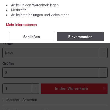
Artikel in den Warenkorb legen
Merkzettel
Artikelempfehlungen und vieles mehr
44,90 € *
Mehr Informationen
inkl. MwSt.
zzgl. Versandkosten
Lieferzeit 5 Werktage
Schließen
Einverstanden
Farbe:
Größe:
In den
Warenkorb
Merken
Bewerten