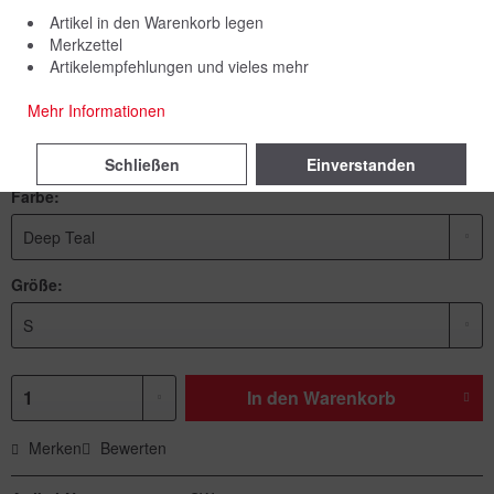
Artikel in den Warenkorb legen
Merkzettel
Artikelempfehlungen und vieles mehr
39,00 € *
Mehr Informationen
inkl. MwSt.
zzgl. Versandkosten
Lieferzeit 5 Werktage
Schließen
Einverstanden
Farbe:
Größe:
In den
Warenkorb
Merken
Bewerten