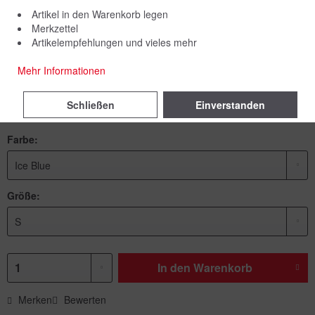
Artikel in den Warenkorb legen
Merkzettel
Artikelempfehlungen und vieles mehr
44,90 € *
Mehr Informationen
inkl. MwSt.
zzgl. Versandkosten
Schließen
Einverstanden
Lieferzeit 5 Werktage
Farbe:
Größe:
In den
Warenkorb
Merken
Bewerten