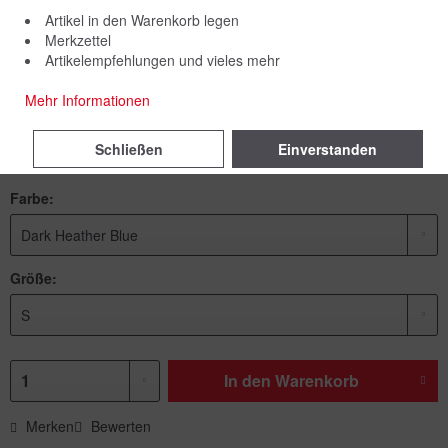
Artikel in den Warenkorb legen
Merkzettel
Artikelempfehlungen und vieles mehr
44,90 € *
Mehr Informationen
inkl. MwSt.
zzgl. Versandkosten
Schließen
Einverstanden
Lieferzeit 7 Werktage
Farbe:
Größe:
In den
Warenkorb
Merken
Bewerten