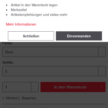
Artikel in den Warenkorb legen
Merkzettel
Artikelempfehlungen und vieles mehr
69,00 € *
Mehr Informationen
inkl. MwSt.
zzgl. Versandkosten
Lieferzeit 7 Werktage
Schließen
Einverstanden
Farbe:
Größe:
In den
Warenkorb
Merken
Bewerten