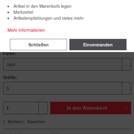
Artikel in den Warenkorb legen
Merkzettel
Artikelempfehlungen und vieles mehr
59,00 € *
Mehr Informationen
inkl. MwSt.
zzgl. Versandkosten
Lieferzeit 7 Werktage
Schließen
Einverstanden
Farbe:
Größe:
In den
Warenkorb
Merken
Bewerten