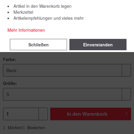
Artikel in den Warenkorb legen
Merkzettel
Artikelempfehlungen und vieles mehr
119,00 € *
Mehr Informationen
inkl. MwSt.
zzgl. Versandkosten
Schließen
Einverstanden
Lieferzeit 5 Werktage
Farbe:
Größe:
In den
Warenkorb
Merken
Bewerten