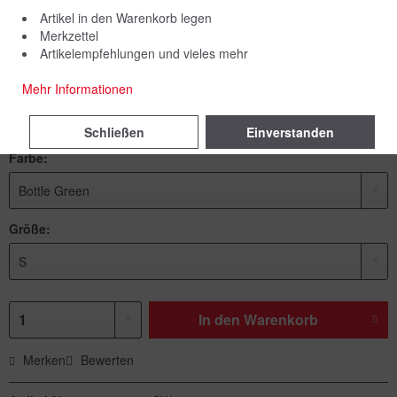
Artikel in den Warenkorb legen
Merkzettel
Artikelempfehlungen und vieles mehr
89,00 € *
Mehr Informationen
inkl. MwSt.
zzgl. Versandkosten
Lieferzeit 5 Werktage
Schließen
Einverstanden
Farbe:
Größe:
In den
Warenkorb
Merken
Bewerten