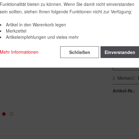
Funktionalität bieten zu können. Wenn Sie damit nicht einverstanden
Farbe:
sein sollten, stehen Ihnen folgende Funktionen nicht zur Verfügung:
Artikel in den Warenkorb legen
Merkzettel
Größe:
Artikelempfehlungen und vieles mehr
Mehr Informationen
Schließen
Einverstanden
Merken
Artikel-Nr.: