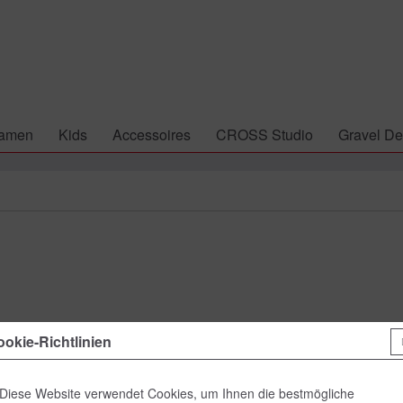
amen
Kids
Accessoires
CROSS Studio
Gravel De
149,00
okie-Richtlinien
inkl. MwSt.
zzgl
Diese Website verwendet Cookies, um Ihnen die bestmögliche
Lieferzeit