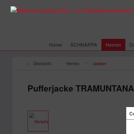
Home
SCHNAPPA
Herren
D
Übersicht
Herren
Jacken
Pufferjacke TRAMUNTANA
Co