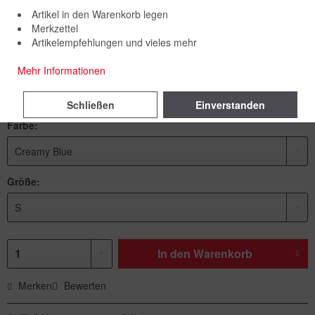
Artikel in den Warenkorb legen
Merkzettel
Artikelempfehlungen und vieles mehr
109,00 € *
Mehr Informationen
inkl. MwSt.
zzgl. Versandkosten
Lieferzeit 7 Werktage
Schließen
Einverstanden
Farbe:
Größe:
In den
Warenkorb
Merken
Bewerten