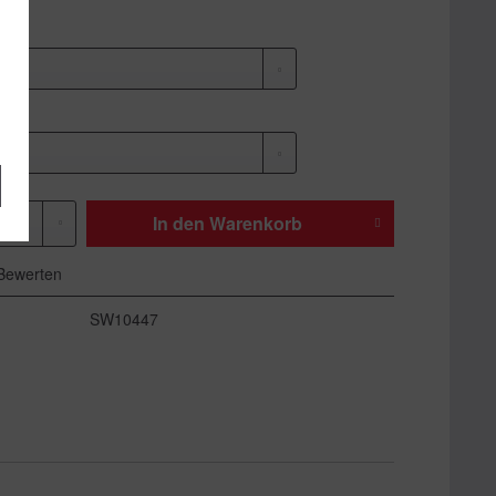
In den
Warenkorb
Bewerten
SW10447