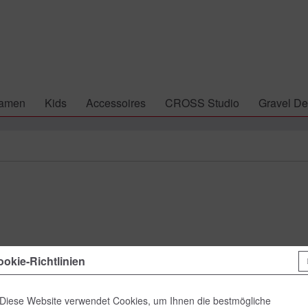
amen
Kids
Accessoires
CROSS Studio
Gravel De
79,00 
okie-Richtlinien
inkl. MwSt.
zzgl
Lieferzeit
Diese Website verwendet Cookies, um Ihnen die bestmögliche