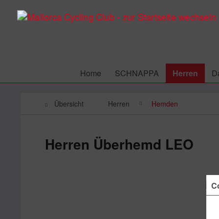
Home
SCHNAPPA
Herren
D
Übersicht
Herren
Hemden
Herren Überhemd LEO
Co