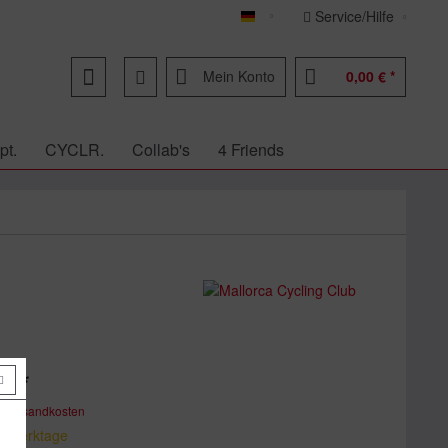
Service/Hilfe
Deutsch
Mein Konto
0,00 € *
pt.
CYCLR.
Collab's
4 Friends
€ *
. Versandkosten
 5 Werktage