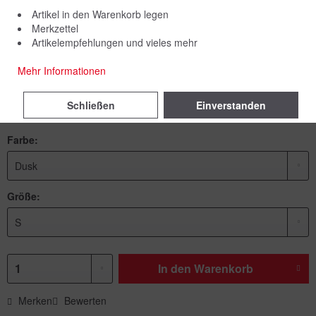
Artikel in den Warenkorb legen
Merkzettel
Artikelempfehlungen und vieles mehr
64,90 € *
Mehr Informationen
inkl. MwSt.
zzgl. Versandkosten
Schließen
Einverstanden
Lieferzeit 5 Werktage
Farbe:
Größe:
In den
Warenkorb
Merken
Bewerten