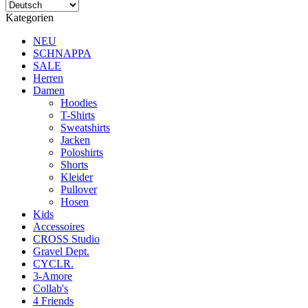
Kategorien
NEU
SCHNAPPA
SALE
Herren
Damen
Hoodies
T-Shirts
Sweatshirts
Jacken
Poloshirts
Shorts
Kleider
Pullover
Hosen
Kids
Accessoires
CROSS Studio
Gravel Dept.
CYCLR.
3-Amore
Collab's
4 Friends