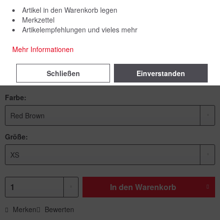
Artikel in den Warenkorb legen
Merkzettel
Artikelempfehlungen und vieles mehr
89,00 € *
Mehr Informationen
inkl. MwSt.
zzgl. Versandkosten
Schließen
Einverstanden
Lieferzeit 7 Werktage
Farbe:
Größe:
In den
Warenkorb
Merken
Bewerten