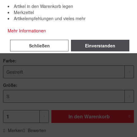
Artikel in den Warenkorb legen
Merkzettel
Artikelempfehlungen und vieles mehr
49,00 € *
Mehr Informationen
inkl. MwSt.
zzgl. Versandkosten
Schließen
Einverstanden
Sofort versandfertig, Lieferzeit ca. 1-3 Werktage
Farbe:
Größe:
In den
Warenkorb
Merken
Bewerten