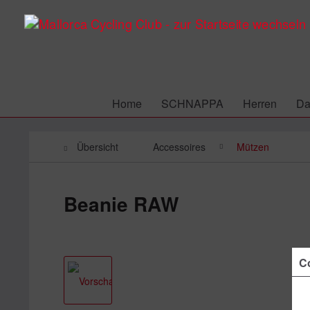
Home
SCHNAPPA
Herren
D
Übersicht
Accessoires
Mützen
Beanie RAW
Co