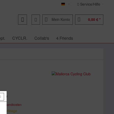
Service/Hilfe
Deutsch
Mein Konto
0,00 € *
pt.
CYCLR.
Collab's
4 Friends
€ *
. Versandkosten
 7 Werktage