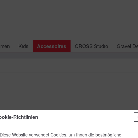
amen
Kids
Accessoires
CROSS Studio
Gravel De
29,00 
okie-Richtlinien
inkl. MwSt.
zzgl
Lieferzeit
Diese Website verwendet Cookies, um Ihnen die bestmögliche