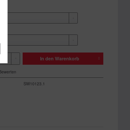
In den
Warenkorb
Bewerten
SW10123.1