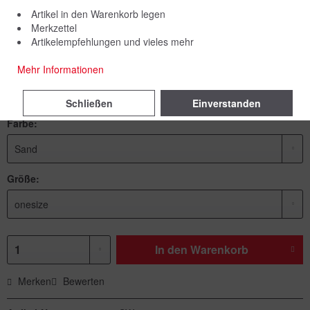
Artikel in den Warenkorb legen
Merkzettel
Artikelempfehlungen und vieles mehr
29,00 € *
Mehr Informationen
inkl. MwSt.
zzgl. Versandkosten
Lieferzeit 5 Werktage
Schließen
Einverstanden
Farbe:
Größe:
In den
Warenkorb
Merken
Bewerten