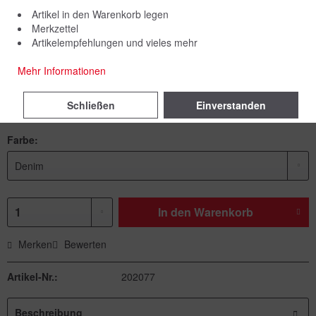
Artikel in den Warenkorb legen
Merkzettel
Artikelempfehlungen und vieles mehr
12,90 € *
Mehr Informationen
inkl. MwSt.
zzgl. Versandkosten
Schließen
Einverstanden
Sofort versandfertig, Lieferzeit ca. 1-3 Werktage
Farbe:
In den
Warenkorb
Merken
Bewerten
Artikel-Nr.:
202077
Beschreibung