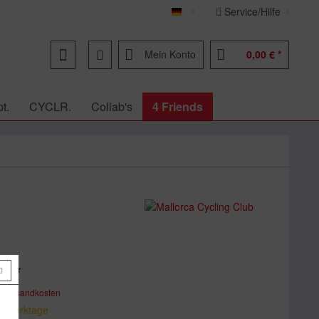
Service/Hilfe
Deutsch
Mein Konto
0,00 € *
t.
CYCLR.
Collab's
4 Friends
€ *
. Versandkosten
 5 Werktage