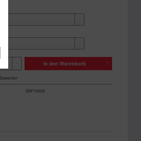
In den
Warenkorb
Bewerten
SW10606