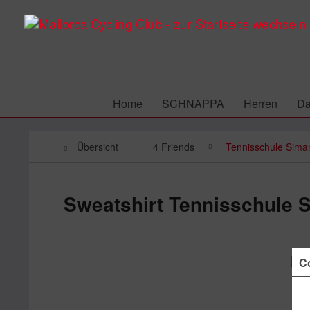
Home
SCHNAPPA
Herren
D
Übersicht
4 Friends
Tennisschule Sima
Sweatshirt Tennisschule 
Co