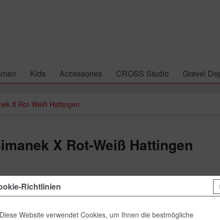
amen
Kids
Accessoires
CROSS Studio
Gravel Dep
nek X Rot-Weiß Hattingen
Simanek X Rot-Weiß Hattingen
49,00 
okie-Richtlinien
inkl. MwSt.
zzgl
Lieferzeit
Diese Website verwendet Cookies, um Ihnen die bestmögliche