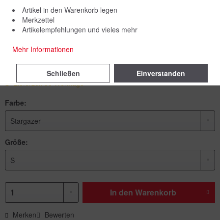
Artikel in den Warenkorb legen
Merkzettel
Artikelempfehlungen und vieles mehr
Mehr Informationen
69,00 € *
inkl. MwSt.
zzgl. Versandkosten
Schließen
Einverstanden
Lieferzeit 30 Werktage
Farbe:
Größe:
In den
Warenkorb
Merken
Bewerten