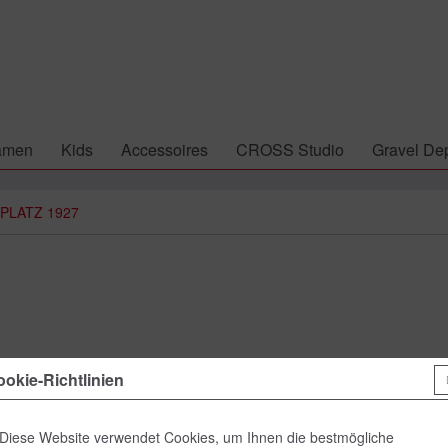
amen
Kids
Accessoires
CROSS Studio
Gravel Dep
PLATZ 1927
39,00 
okie-Richtlinien
inkl. MwSt.
zzgl
Lieferzeit
Diese Website verwendet Cookies, um Ihnen die bestmögliche