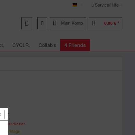
Service/Hilfe
Deutsch
Mein Konto
0,00 € *
t.
CYCLR.
Collab's
4 Friends
€ *
. Versandkosten
 7 Werktage