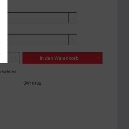
In den
Warenkorb
Bewerten
SW10182