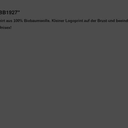
 BB1927"
rt aus 100% Biobaumwolle. Kleiner Logoprint auf der Brust und beein
nisex!