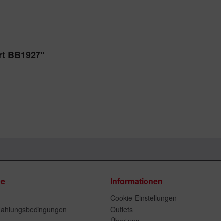
irt BB1927"
ce
Informationen
Cookie-Einstellungen
Zahlungsbedingungen
Outlets
t
Über uns