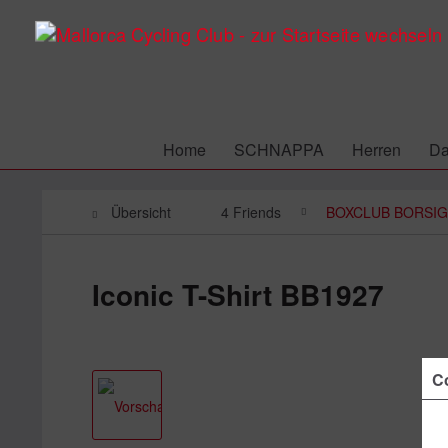
Home
SCHNAPPA
Herren
D
Übersicht
4 Friends
BOXCLUB BORSIG
Iconic T-Shirt BB1927
Co